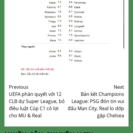
Continue
Previous
Next
UEFA phán quyết với 12
Bán kết Champions
Reading
CLB dự Super League, bỏ
League: PSG đón tin vui
điều luật Cúp C1 có lợi
đấu Man City, Real lo dớp
cho MU & Real
gặp Chelsea