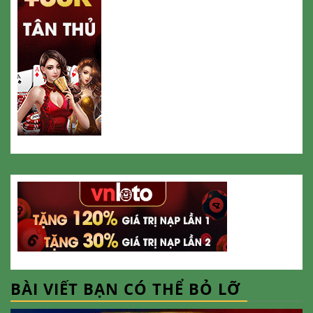
BÀI VIẾT BẠN CÓ THỂ BỎ LỠ