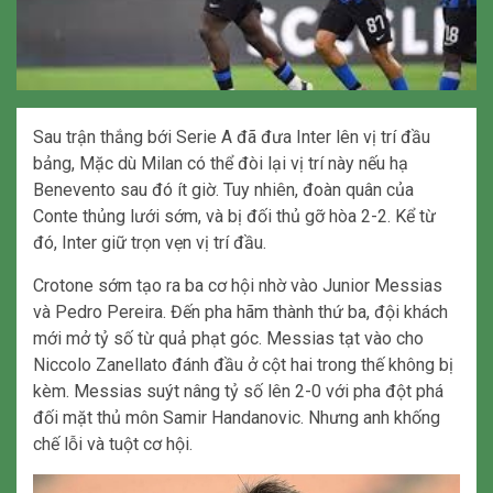
Sau trận thắng bới Serie A đã đưa Inter lên vị trí đầu
bảng, Mặc dù Milan có thể đòi lại vị trí này nếu hạ
Benevento sau đó ít giờ. Tuy nhiên, đoàn quân của
Conte thủng lưới sớm, và bị đối thủ gỡ hòa 2-2. Kể từ
đó, Inter giữ trọn vẹn vị trí đầu.
Crotone sớm tạo ra ba cơ hội nhờ vào Junior Messias
và Pedro Pereira. Đến pha hãm thành thứ ba, đội khách
mới mở tỷ số từ quả phạt góc. Messias tạt vào cho
Niccolo Zanellato đánh đầu ở cột hai trong thế không bị
kèm. Messias suýt nâng tỷ số lên 2-0 với pha đột phá
đối mặt thủ môn Samir Handanovic. Nhưng anh khống
chế lỗi và tuột cơ hội.