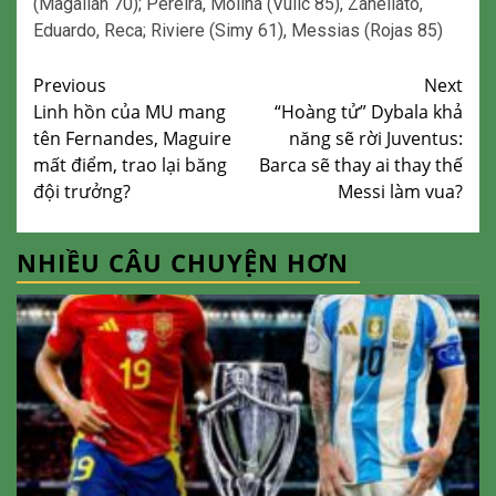
(Magallan 70); Pereira, Molina (Vulic 85), Zanellato,
Eduardo, Reca; Riviere (Simy 61), Messias (Rojas 85)
Continue
Previous
Next
Linh hồn của MU mang
“Hoàng tử” Dybala khả
Reading
tên Fernandes, Maguire
năng sẽ rời Juventus:
mất điểm, trao lại băng
Barca sẽ thay ai thay thế
đội trưởng?
Messi làm vua?
NHIỀU CÂU CHUYỆN HƠN