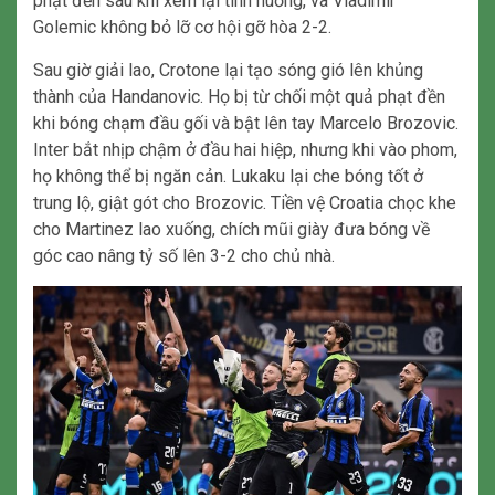
phạt đền sau khi xem lại tình huống, và Vladimir
Golemic không bỏ lỡ cơ hội gỡ hòa 2-2.
Sau giờ giải lao, Crotone lại tạo sóng gió lên khủng
thành của Handanovic. Họ bị từ chối một quả phạt đền
khi bóng chạm đầu gối và bật lên tay Marcelo Brozovic.
Inter bắt nhịp chậm ở đầu hai hiệp, nhưng khi vào phom,
họ không thể bị ngăn cản. Lukaku lại che bóng tốt ở
trung lộ, giật gót cho Brozovic. Tiền vệ Croatia chọc khe
cho Martinez lao xuống, chích mũi giày đưa bóng về
góc cao nâng tỷ số lên 3-2 cho chủ nhà.