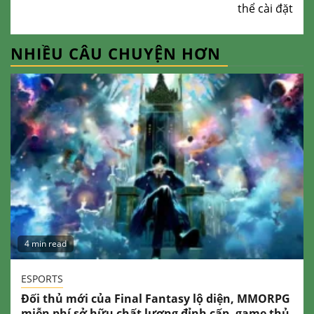
thể cài đặt
NHIỀU CÂU CHUYỆN HƠN
4 min read
ESPORTS
Đối thủ mới của Final Fantasy lộ diện, MMORPG
miễn phí sở hữu chất lượng đỉnh cấp, game thủ