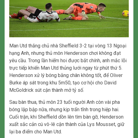
Man Utd thắng chủ nhà Sheffield 3-2 tại vòng 13 Ngoại
hạng Anh, nhưng thủ môn Henderson chơi không đạt
yêu cầu. Trong lần hiếm hoi được bắt chính, anh mắc lỗi
trực tiếp khiến Man Utd thủng lưới ngay từ phút thứ 5.
Henderson xử lý bóng bằng chân không tốt, để Oliver
Burke áp sát trong khu 5m50, tạo cơ hội cho David
McGoldrick sút cận thành mở tỷ số.
Sau bàn thua, thủ môn 23 tuổi người Anh còn vài pha
bóng lập bập nữa, nhưng kịp trấn tĩnh trong hiệp hai.
Cuối trận, khi Sheffield dồn lên tìm bàn gỡ, Henderson
xuất sắc cản cú vô-lê cận thành của Lys Mousset, giữ
lại ba điểm cho Man Utd.