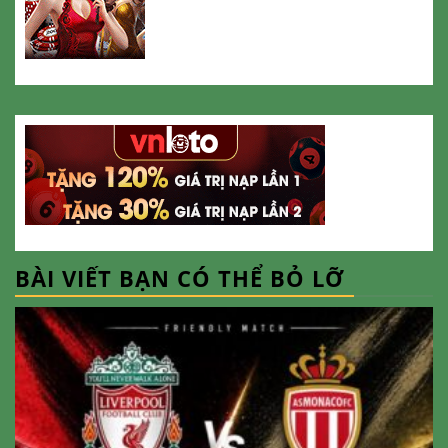
BÀI VIẾT BẠN CÓ THỂ BỎ LỠ