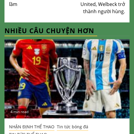
lầm
United, Welbeck trở
thành người hùng.
NHIỀU CÂU CHUYỆN HƠN
4 min read
NHẬN ĐỊNH THỂ THAO
Tin tức bóng đá