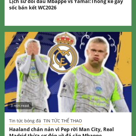
Lịch sử đối đầu Mbappe vs Yamal:Thống kê gây
sốc bán kết WC2026
3 min read
Tin tức bóng đá
TIN TỨC THỂ THAO
Haaland chán nản vì Pep rời Man City, Real
Madrid thừa cơ đón về đá cặp Mbappe