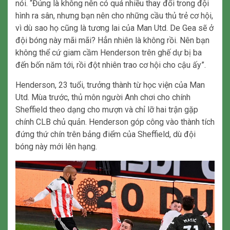
nói. “Đúng là không nên có quá nhiều thay đổi trong đội
hình ra sân, nhưng bạn nên cho những cầu thủ trẻ cơ hội,
vì dù sao họ cũng là tương lai của Man Utd. De Gea sẽ ở
đội bóng này mãi mãi? Hẳn nhiên là không rồi. Nên bạn
không thể cứ giam cầm Henderson trên ghế dự bị ba
đến bốn năm tới, rồi đột nhiên trao cơ hội cho cậu ấy”.
Henderson, 23 tuổi, trưởng thành từ học viện của Man
Utd. Mùa trước, thủ môn người Anh chơi cho chính
Sheffield theo dạng cho mượn và chỉ lỡ hai trận gặp
chính CLB chủ quản. Henderson góp công vào thành tích
đứng thứ chín trên bảng điểm của Sheffield, dù đội
bóng này mới lên hạng.