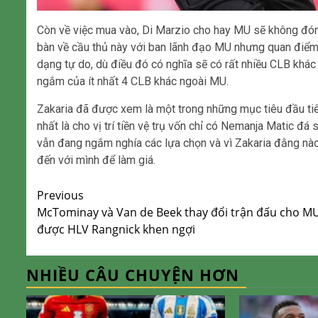
Còn về việc mua vào, Di Marzio cho hay MU sẽ không đón 
bàn về cầu thủ này với ban lãnh đạo MU nhưng quan điểm
dạng tự do, dù điều đó có nghĩa sẽ có rất nhiều CLB khá
ngắm của ít nhất 4 CLB khác ngoài MU.
Zakaria đã được xem là một trong những mục tiêu đầu tiê
nhất là cho vị trí tiền vệ trụ vốn chỉ có Nemanja Matic 
vẫn đang ngắm nghía các lựa chọn và vì Zakaria đằng nà
đến với mình để làm giá.
Continue
Previous
McTominay và Van de Beek thay đổi trận đấu cho MU
Reading
được HLV Rangnick khen ngợi
NHIỀU CÂU CHUYỆN HƠN