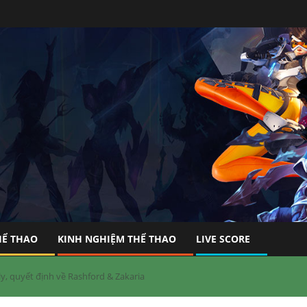
HỂ THAO
KINH NGHIỆM THỂ THAO
LIVE SCORE
y, quyết định về Rashford & Zakaria