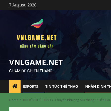
Skip
7 August, 2026
to
content
VNLGAME.NET
CHẠM ĐỂ CHIẾN THẮNG
ESPORTS
TIN TỨC THỂ THAO
NHẬN ĐỊNH T
Home
TIN TỨC THỂ THAO
Chuyển nhượng MU tháng 1: Tiễn Baill