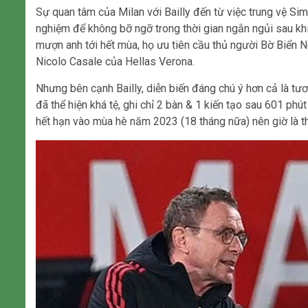
Sự quan tâm của Milan với Bailly đến từ việc trung vệ Si
nghiệm để không bỡ ngỡ trong thời gian ngắn ngủi sau khi
mượn anh tới hết mùa, họ ưu tiên cầu thủ người Bờ Biển 
Nicolo Casale của Hellas Verona.
Nhưng bên cạnh Bailly, diễn biến đáng chú ý hơn cả là t
đã thể hiện khá tệ, ghi chỉ 2 bàn & 1 kiến tạo sau 601 p
hết hạn vào mùa hè năm 2023 (18 tháng nữa) nên giờ là th