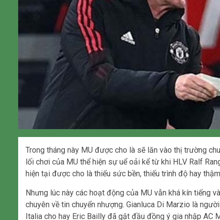
Trong tháng này MU được cho là sẽ lăn vào thị trường c
lối chơi của MU thể hiện sự uể oải kể từ khi HLV Ralf Rang
hiện tại được cho là thiếu sức bền, thiếu trình độ hay thậm
Nhưng lúc này các hoạt động của MU vẫn khá kín tiếng và 
chuyên về tin chuyển nhượng. Gianluca Di Marzio là người 
Italia cho hay Eric Bailly đã gật đầu đồng ý gia nhập AC M