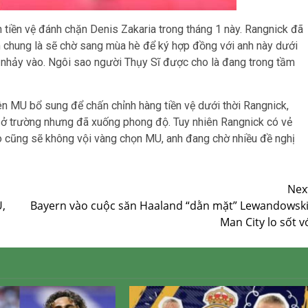
tiền vệ đánh chặn Denis Zakaria trong tháng 1 này. Rangnick đã
 chung là sẽ chờ sang mùa hè để ký hợp đồng với anh này dưới
c nhảy vào. Ngôi sao người Thụy Sĩ được cho là đang trong tầm
n MU bổ sung để chấn chỉnh hàng tiền vệ dưới thời Rangnick,
đá sở trường nhưng đã xuống phong độ. Tuy nhiên Rangnick có vẻ
o cũng sẽ không vội vàng chọn MU, anh đang chờ nhiều đề nghị
Nex
,
Bayern vào cuộc săn Haaland “dằn mặt” Lewandowski
Man City lo sốt v