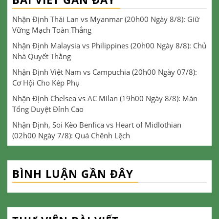
Nhận Định Thái Lan vs Myanmar (20h00 Ngày 8/8): Giữ
Vững Mạch Toàn Thắng
Nhận Định Malaysia vs Philippines (20h00 Ngày 8/8): Chủ
Nhà Quyết Thắng
Nhận Định Việt Nam vs Campuchia (20h00 Ngày 07/8):
Cơ Hội Cho Kép Phụ
Nhận Định Chelsea vs AC Milan (19h00 Ngày 8/8): Màn
Tổng Duyệt Đỉnh Cao
Nhận Định, Soi Kèo Benfica vs Heart of Midlothian
(02h00 Ngày 7/8): Quá Chênh Lệch
BÌNH LUẬN GẦN ĐÂY