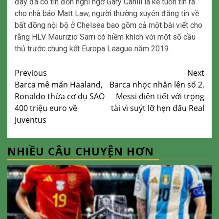
đây đã có tin đồn nghi ngờ Gary Cahill là kẻ tuồn tin ra
cho nhà báo Matt Law, người thường xuyên đăng tin về
bất đồng nội bộ ở Chelsea bao gồm cả một bài viết cho
rằng HLV Maurizio Sarri có hiềm khích với một số cầu
thủ trước chung kết Europa League năm 2019.
Continue
Previous
Next
Barca mê mẩn Haaland,
Barca nhọc nhằn lên số 2,
Reading
Ronaldo thừa cơ dụ SAO
Messi điên tiết với trọng
400 triệu euro về
tài vì suýt lỡ hẹn đấu Real
Juventus
NHIỀU CÂU CHUYỆN HƠN