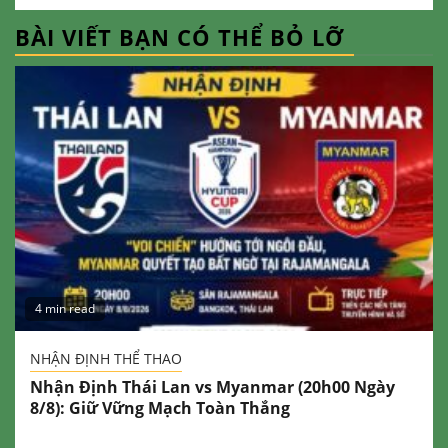
BÀI VIẾT BẠN CÓ THỂ BỎ LỠ
4 min read
NHẬN ĐỊNH THỂ THAO
Nhận Định Thái Lan vs Myanmar (20h00 Ngày
8/8): Giữ Vững Mạch Toàn Thắng