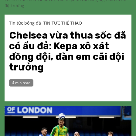
đội trưởng
Tin tức bóng đá
TIN TỨC THỂ THAO
Chelsea vừa thua sốc đã
có ẩu đả: Kepa xô xát
đồng đội, đàn em cãi đội
trưởng
4 min read