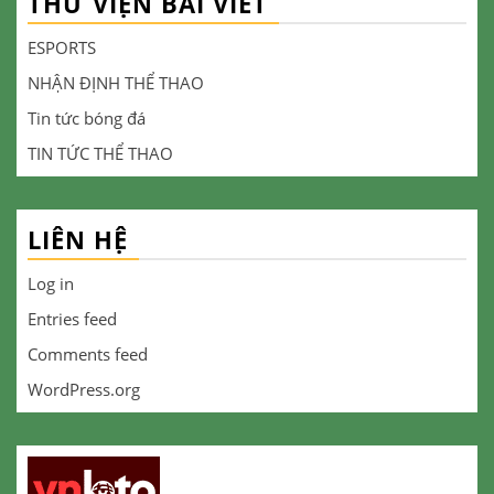
THƯ VIỆN BÀI VIẾT
ESPORTS
NHẬN ĐỊNH THỂ THAO
Tin tức bóng đá
TIN TỨC THỂ THAO
LIÊN HỆ
Log in
Entries feed
Comments feed
WordPress.org