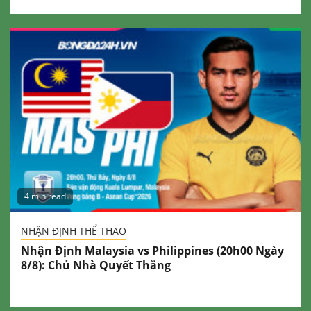
4 min read
NHẬN ĐỊNH THỂ THAO
Nhận Định Malaysia vs Philippines (20h00 Ngày
8/8): Chủ Nhà Quyết Thắng