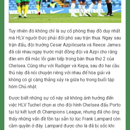
Tuy nhiên đó không chỉ là sự cố phòng thay đồ duy nhất
mà HLV người Đức phải đối phó sau trận thua. Ngay sau
trận đấu, đội trưởng Cesar Azpilicueta và Reece James
đã cãi nhau ngay trước mặt đồng đội và Azpi cho rằng
đàn em đã mắc lỗi gián tiếp trong bàn thua thứ 2 của
Chelsea. Cũng như với Rudiger và Kepa, sau đó hai cầu
thủ này đã nói chuyện riêng với nhau để hòa giải và
không có gì căng thẳng xảy ra giữa họ trong buổi tập
hôm Chủ nhật.
Được biết những sự cố này sẽ không ảnh hưởng đến
việc HLV Tuchel chọn ai cho đội hình Chelsea đấu Porto
tại tứ kết lượt đi Champions League, nhưng đã cho ông
thấy những vấn đề tồn tại sẵn từ lúc Frank Lampard còn
cầm quyền ở đây. Lampard được cho là đã bị sốc khi