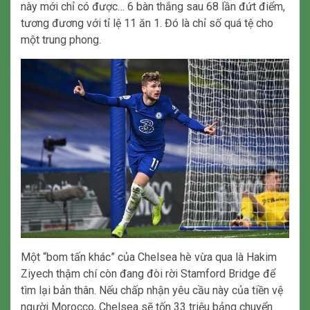
này mới chỉ có được… 6 bàn thắng sau 68 lần đứt điểm,
tương đương với tỉ lệ 11 ăn 1. Đó là chỉ số quá tệ cho
một trung phong.
Một “bom tấn khác” của Chelsea hè vừa qua là Hakim
Ziyech thậm chí còn đang đòi rời Stamford Bridge để
tìm lại bản thân. Nếu chấp nhận yêu cầu này của tiền vệ
người Morocco, Chelsea sẽ tốn 33 triệu bảng chuyển