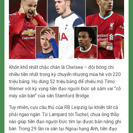
Khốn khổ nhất chắc chắn là Chelsea – đội bóng chi
nhiều tiền nhất trong kỳ chuyển nhượng mùa hè với 220
triệu bảng. Họ dùng 52 triệu bảng để chiêu mộ Timo
Werner với kỳ vọng tiền đạo người Đức sẽ sắm vai “cỗ
máy săn bàn” của sân Stamford Bridge.
Tuy nhiên, cựu cầu thủ của RB Leipzig lại khiến tất cả
phải ngao ngán. Từ Lampard tới Tuchel, chưa ông thầy
nào giúp tiền đạo người Đức tìm lại được bản năng ghi
bàn. Trong 29 lần ra sân tại Ngoại hạng Anh, tiền đạo