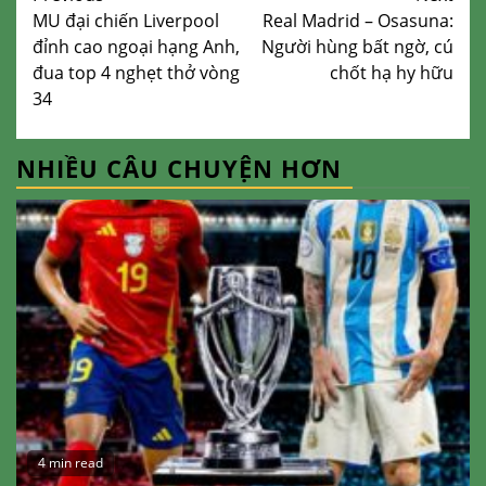
MU đại chiến Liverpool
Real Madrid – Osasuna:
Reading
đỉnh cao ngoại hạng Anh,
Người hùng bất ngờ, cú
đua top 4 nghẹt thở vòng
chốt hạ hy hữu
34
NHIỀU CÂU CHUYỆN HƠN
4 min read