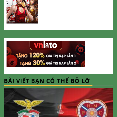
BÀI VIẾT BẠN CÓ THỂ BỎ LỠ