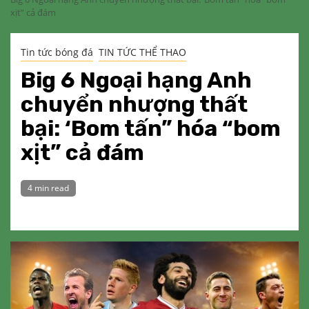
xịt” cả đám
Tin tức bóng đá
TIN TỨC THỂ THAO
Big 6 Ngoại hạng Anh
chuyển nhượng thất
bại: ‘Bom tấn” hóa “bom
xịt” cả đám
4 min read