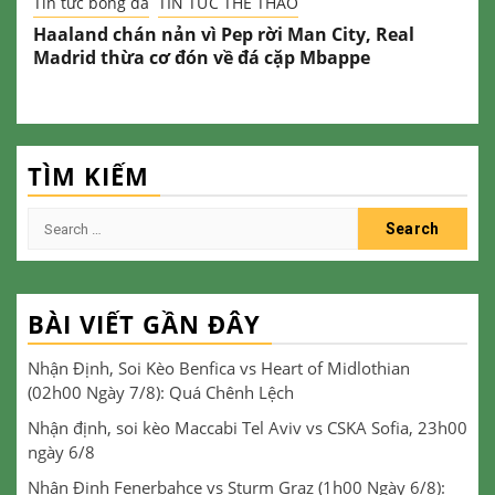
Tin tức bóng đá
TIN TỨC THỂ THAO
Haaland chán nản vì Pep rời Man City, Real
Madrid thừa cơ đón về đá cặp Mbappe
TÌM KIẾM
Search
for:
BÀI VIẾT GẦN ĐÂY
Nhận Định, Soi Kèo Benfica vs Heart of Midlothian
(02h00 Ngày 7/8): Quá Chênh Lệch
Nhận định, soi kèo Maccabi Tel Aviv vs CSKA Sofia, 23h00
ngày 6/8
Nhận Định Fenerbahce vs Sturm Graz (1h00 Ngày 6/8):