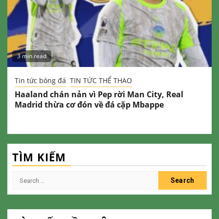
3 min read
Tin tức bóng đá
TIN TỨC THỂ THAO
Haaland chán nản vì Pep rời Man City, Real
Madrid thừa cơ đón về đá cặp Mbappe
TÌM KIẾM
Search
for: