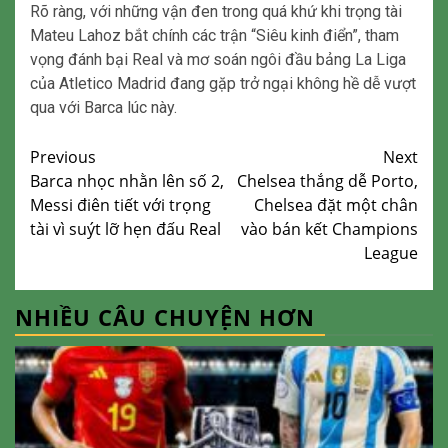
Rõ ràng, với những vận đen trong quá khứ khi trọng tài
Mateu Lahoz bắt chính các trận “Siêu kinh điển”, tham
vọng đánh bại Real và mơ soán ngôi đầu bảng La Liga
của Atletico Madrid đang gặp trở ngại không hề dễ vượt
qua với Barca lúc này.
Continue
Previous
Next
Barca nhọc nhằn lên số 2,
Chelsea thắng dễ Porto,
Reading
Messi điên tiết với trọng
Chelsea đặt một chân
tài vì suýt lỡ hẹn đấu Real
vào bán kết Champions
League
NHIỀU CÂU CHUYỆN HƠN